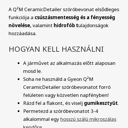
A Q²M CeramicDetailer szóróbevonat elsődleges
funkciója a
csúszásmentesség és a fényesség
növelése,
valamint
hidrofób t
ulajdonságok
hozzáadása.
HOGYAN KELL HASZNÁLNI
A járművet az alkalmazás előtt alaposan
mosd le.
Soha ne használd a Gyeon Q²M
CeramicDetailer szóróbevonatot forró
felületen vagy közvetlen napfényben!
Rázd fel a flakont, és viselj
gumikesztyűt
.
Permetezd a szóróbevonatot 3-4
alkalommal egy
hosszú szálú mikroszálas
kendőre.