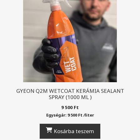
GYEON Q2M WETCOAT KERÁMIA SEALANT
SPRAY (1000 ML )
9 500
Ft
Egységár:
9 500
Ft
/
liter
Kosárba teszem