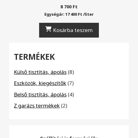
8 700
Ft
Egységár:
17 400
Ft
/
liter
Kosárba teszem
TERMÉKEK
8
Külső tisztítás, ápolás
8
termék
7
Eszközök, kiegészítők
7
termék
4
Belső tisztítás, ápolás
4
termék
2
Z garázs termèkek
2
termék