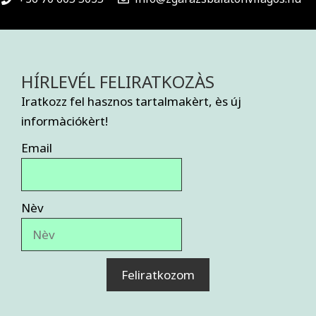
HÍRLEVÉL FELIRATKOZÀS
Iratkozz fel hasznos tartalmakèrt, ès új
informàciókèrt!
Email
Nèv
Feliratkozom