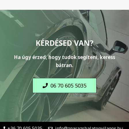
KÉRDÉSED VAN?
Ha úgy érzed, hogy tudok segíteni, keress
bátran.
06 70 605 5035
+36 70 605 5035
info@zgarazsbalatonvilagos.hu