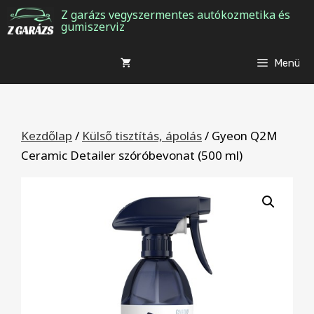
Kilépés
Z garázs vegyszermentes autókozmetika és
gumiszerviz
a
tartalomba
Menü
Kezdőlap
/
Külső tisztítás, ápolás
/ Gyeon Q2M
Ceramic Detailer szóróbevonat (500 ml)