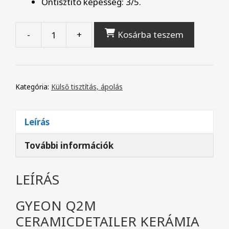
Öntisztító képesség: 3/5.
-
+
Kosárba teszem
Gyeon
Q2M
Ceramic
Detailer
Kategória:
Külső tisztítás, ápolás
szóróbevonat
(500
Leírás
ml)
mennyiség
További információk
LEÍRÁS
GYEON Q2M
CERAMICDETAILER KERÁMIA