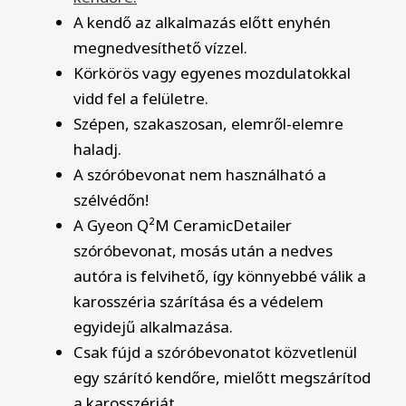
A kendő az alkalmazás előtt enyhén
megnedvesíthető vízzel.
Körkörös vagy egyenes mozdulatokkal
vidd fel a felületre.
Szépen, szakaszosan, elemről-elemre
haladj.
A szóróbevonat nem használható a
szélvédőn!
A Gyeon Q²M CeramicDetailer
szóróbevonat, mosás után a nedves
autóra is felvihető, így könnyebbé válik a
karosszéria szárítása és a védelem
egyidejű alkalmazása.
Csak fújd a szóróbevonatot közvetlenül
egy szárító kendőre, mielőtt megszárítod
a karosszériát.