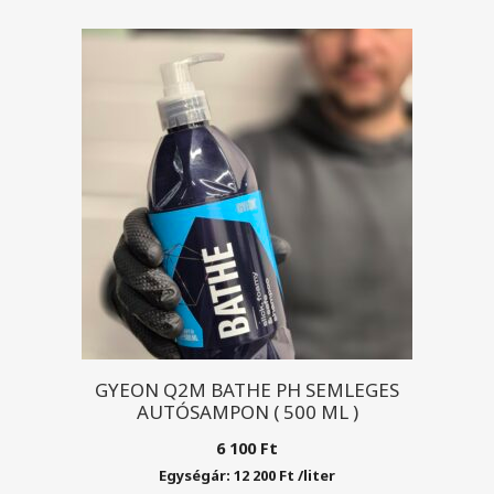
GYEON Q2M BATHE PH SEMLEGES
AUTÓSAMPON ( 500 ML )
6 100
Ft
Egységár:
12 200
Ft
/
liter