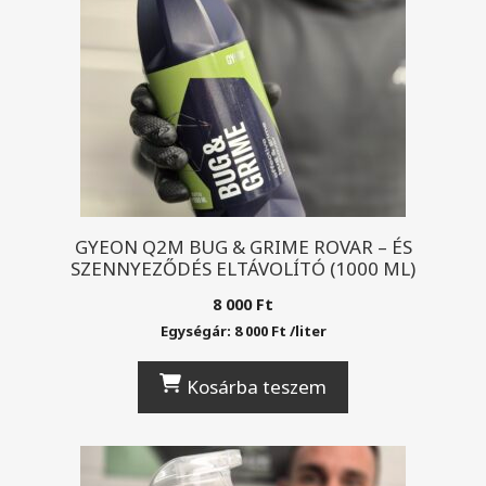
GYEON Q2M BUG & GRIME ROVAR – ÉS
SZENNYEZŐDÉS ELTÁVOLÍTÓ (1000 ML)
8 000
Ft
Egységár:
8 000
Ft
/
liter
Kosárba teszem