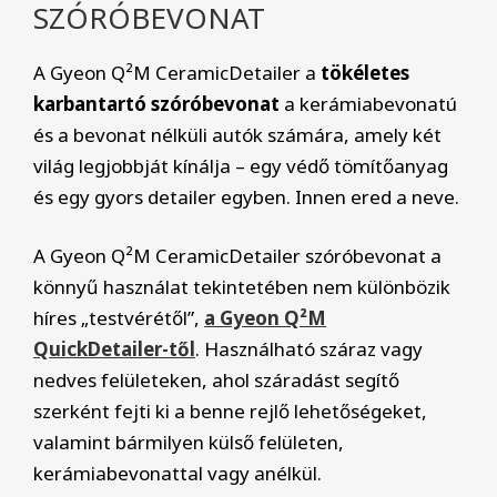
SZÓRÓBEVONAT
A Gyeon Q²M CeramicDetailer a
tökéletes
karbantartó szóróbevonat
a kerámiabevonatú
és a bevonat nélküli autók számára, amely két
világ legjobbját kínálja – egy védő tömítőanyag
és egy gyors detailer egyben. Innen ered a neve.
A Gyeon Q²M CeramicDetailer szóróbevonat a
könnyű használat tekintetében nem különbözik
híres „testvérétől”,
a Gyeon Q²M
QuickDetailer-től
. Használható száraz vagy
nedves felületeken, ahol száradást segítő
szerként fejti ki a benne rejlő lehetőségeket,
valamint bármilyen külső felületen,
kerámiabevonattal vagy anélkül.