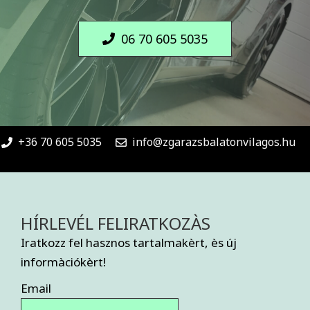
06 70 605 5035
+36 70 605 5035
info@zgarazsbalatonvilagos.hu
HÍRLEVÉL FELIRATKOZÀS
Iratkozz fel hasznos tartalmakèrt, ès új
informàciókèrt!
Email