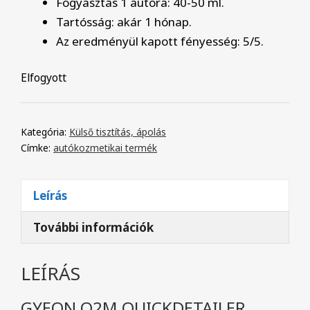
Fogyasztás 1 autóra: 40-50 ml.
Tartósság: akár 1 hónap.
Az eredményül kapott fényesség: 5/5.
Elfogyott
Kategória:
Külső tisztítás, ápolás
Címke:
autókozmetikai termék
Leírás
További információk
LEÍRÁS
GYEON Q2M QUICKDETAILER