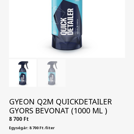
GYEON Q2M QUICKDETAILER
GYORS BEVONAT (1000 ML )
8 700
Ft
Egységár:
8 700
Ft
/
liter