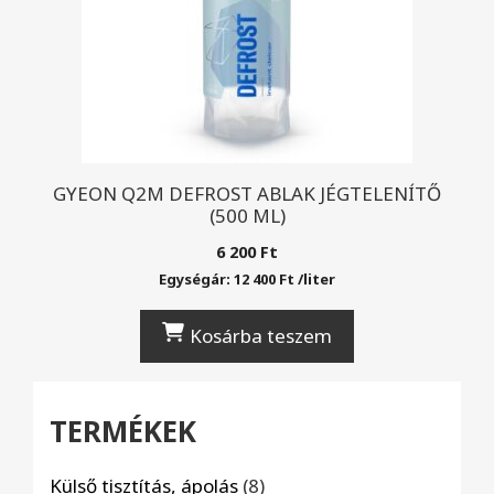
GYEON Q2M DEFROST ABLAK JÉGTELENÍTŐ
(500 ML)
6 200
Ft
Egységár:
12 400
Ft
/
liter
Kosárba teszem
TERMÉKEK
8
Külső tisztítás, ápolás
8