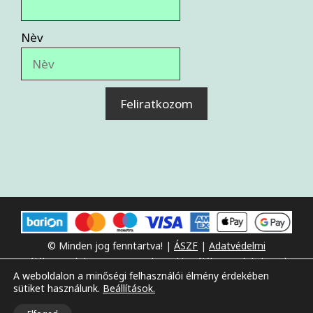
Nèv
Feliratkozom
© Minden jog fenntartva! |
ÁSZF
|
Adatvédelmi
tájékoztató
|
Impresszum
|
Cookie tájékoztató
|
Ikonok
A weboldalon a minőségi felhasználói élmény érdekében
forrása
sütiket használunk.
Beállítások.
Készítette:
Szűcs Ádám -
WordPress weboldal készítés