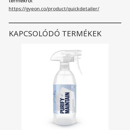
termékről:
https://gyeon.co/product/quickdetailer/
KAPCSOLÓDÓ TERMÉKEK