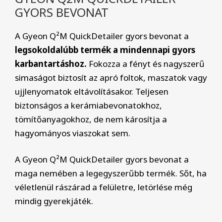
GYORS BEVONAT
A Gyeon Q²M QuickDetailer gyors bevonat a
legsokoldalúbb termék a mindennapi gyors
karbantartáshoz.
Fokozza a fényt és nagyszerű
simaságot biztosít az apró foltok, maszatok vagy
ujjlenyomatok eltávolításakor. Teljesen
biztonságos a kerámiabevonatokhoz,
tömítőanyagokhoz, de nem károsítja a
hagyományos viaszokat sem.
A Gyeon Q²M QuickDetailer gyors bevonat a
maga nemében a legegyszerűbb termék. Sőt, ha
véletlenül rászárad a felületre, letörlése még
mindig gyerekjáték.