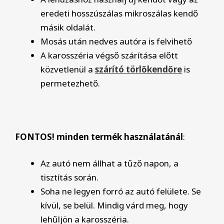
eredeti hosszúszálas mikroszálas kendő
másik oldalát.
Mosás után nedves autóra is felvihető
A karosszéria végső szárítása előtt
közvetlenül a
szárító törlőkendőre
is
permetezhető.
FONTOS! minden termék használatánál
:
Az autó nem állhat a tűző napon, a
tisztítás során.
Soha ne legyen forró az autó felülete. Se
kívül, se belül. Mindig várd meg, hogy
lehűljön a karosszéria.