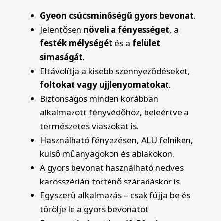
Gyeon csúcsminőségű gyors bevonat
.
Jelentősen
növeli a fényességet
, a
festék mélységét
és a
felület
simaságát
.
Eltávolítja a kisebb szennyeződéseket,
foltokat vagy ujjlenyomatoka
t.
Biztonságos minden korábban
alkalmazott fényvédőhöz, beleértve a
természetes viaszokat is.
Használható fényezésen, ALU felniken,
külső műanyagokon és ablakokon.
A gyors bevonat használható nedves
karosszérián történő száradáskor is.
Egyszerű alkalmazás – csak fújja be és
törölje le a gyors bevonatot