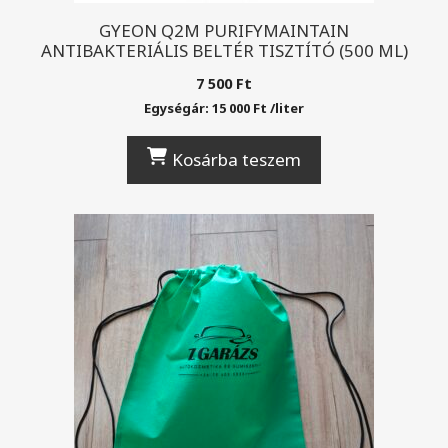
GYEON Q2M PURIFYMAINTAIN
ANTIBAKTERIÁLIS BELTÉR TISZTÍTÓ (500 ML)
7 500
Ft
Egységár:
15 000
Ft
/
liter
Kosárba teszem