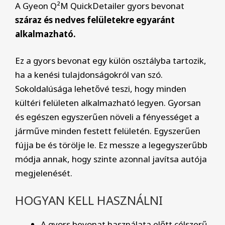
A Gyeon Q²M QuickDetailer gyors bevonat
száraz és nedves felületekre egyaránt
alkalmazható.
Ez a gyors bevonat egy külön osztályba tartozik,
ha a kenési tulajdonságokról van szó.
Sokoldalúsága lehetővé teszi, hogy minden
kültéri felületen alkalmazható legyen. Gyorsan
és egészen egyszerűen növeli a fényességet a
járműve minden festett felületén. Egyszerűen
fújja be és törölje le. Ez messze a legegyszerűbb
módja annak, hogy szinte azonnal javítsa autója
megjelenését.
HOGYAN KELL HASZNÁLNI
A gyors bevonat használata előtt célszerű