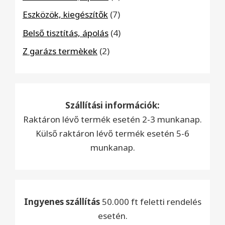
termék
7
Eszközök, kiegészítők
7
termék
4
Belső tisztítás, ápolás
4
termék
2
Z garázs termèkek
2
termék
Szállítási információk:
Raktáron lévő termék esetén 2-3 munkanap.
Külső raktáron lévő termék esetén 5-6
munkanap.
Ingyenes szállítás
50.000 ft feletti rendelés
esetén.