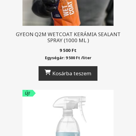
GYEON Q2M WETCOAT KERÁMIA SEALANT
SPRAY (1000 ML )
9 500
Ft
Egységár:
9 500
Ft
/
liter
Kosárba teszem
Új!