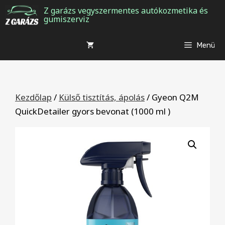
Kilépés
Z garázs vegyszermentes autókozmetika és
gumiszerviz
a
tartalomba
Menü
Kezdőlap
/
Külső tisztítás, ápolás
/ Gyeon Q2M
QuickDetailer gyors bevonat (1000 ml )