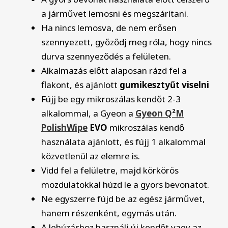
a járművet lemosni és megszárítani.
Ha nincs lemosva, de nem erősen
szennyezett, győződj meg róla, hogy nincs
durva szennyeződés a felületen.
Alkalmazás előtt alaposan rázd fel a
flakont, és ajánlott
gumikesztyűt viselni
Fújj be egy mikroszálas kendőt 2-3
alkalommal, a Gyeon a
Gyeon Q²M
PolishWipe
EVO
mikroszálas kendő
használata ajánlott, és fújj 1 alkalommal
közvetlenül az elemre is.
Vidd fel a felületre, majd körkörös
mozdulatokkal húzd le a gyors bevonatot.
Ne egyszerre fújd be az egész járművet,
hanem részenként, egymás után.
A lehúzáshoz használj új kendőt vagy az