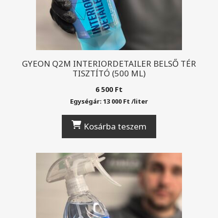
GYEON Q2M INTERIORDETAILER BELSŐ TÉR
TISZTÍTÓ (500 ML)
6 500
Ft
Egységár:
13 000
Ft
/
liter
Kosárba teszem