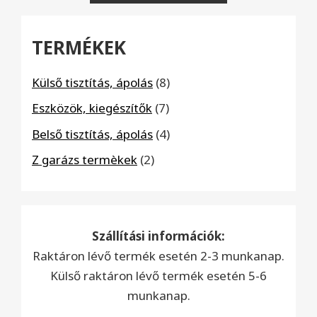
TERMÉKEK
8
Külső tisztítás, ápolás
8
termék
7
Eszközök, kiegészítők
7
termék
4
Belső tisztítás, ápolás
4
termék
2
Z garázs termèkek
2
termék
Szállítási információk:
Raktáron lévő termék esetén 2-3 munkanap.
Külső raktáron lévő termék esetén 5-6
munkanap.