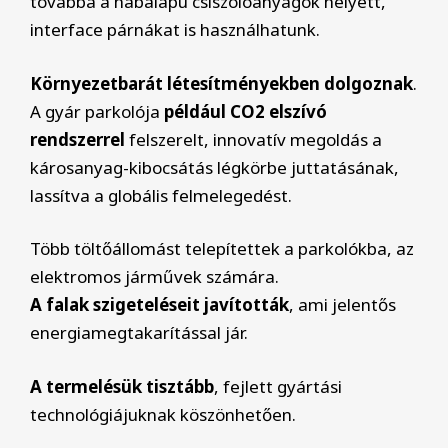
továbbá a habalapú csiszolóanyagok helyett,
interface párnákat is használhatunk.
Környezetbarát létesítményekben dolgoznak
.
A gyár parkolója
például CO2 elszívó
rendszerrel
felszerelt, innovatív megoldás a
károsanyag-kibocsátás légkörbe juttatásának,
lassítva a globális felmelegedést.
Több töltőállomást telepítettek a parkolókba, az
elektromos járművek számára.
A falak szigeteléseit javították
, ami jelentős
energiamegtakarítással jár.
A termelésük tisztább
, fejlett gyártási
technológiájuknak köszönhetően.