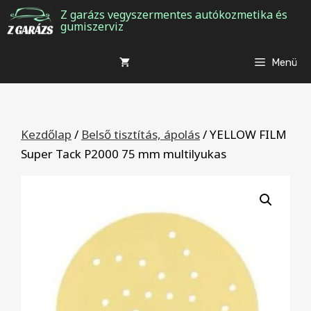
Kilépés
Z garázs vegyszermentes autókozmetika és
gumiszerviz
a
tartalomba
Menü
Kezdőlap
/
Belső tisztítás, ápolás
/ YELLOW FILM
Super Tack P2000 75 mm multilyukas