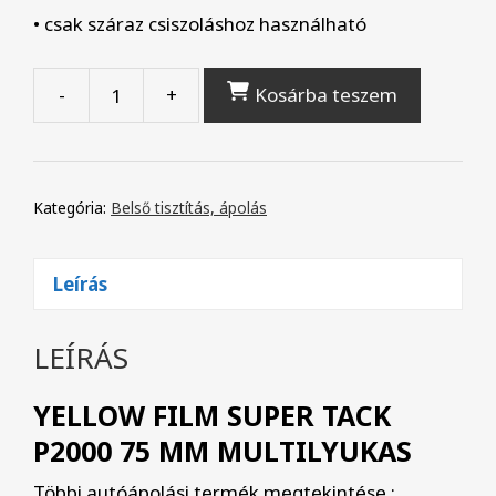
• csak
száraz csiszoláshoz használható
-
+
Kosárba teszem
YELLOW
FILM
Super
Tack
Kategória:
Belső tisztítás, ápolás
P2000
75
Leírás
mm
multilyukas
LEÍRÁS
mennyiség
YELLOW FILM SUPER TACK
P2000 75 MM MULTILYUKAS
Többi autóápolási termék megtekintése :