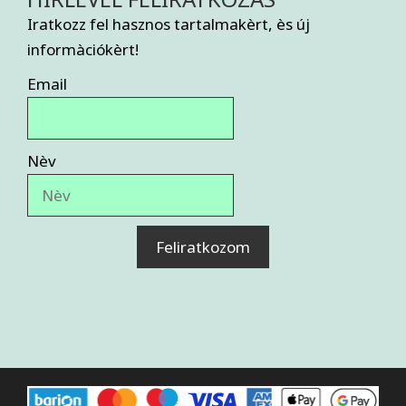
Iratkozz fel hasznos tartalmakèrt, ès új
informàciókèrt!
Email
Nèv
Feliratkozom