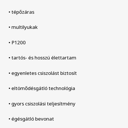
• tépőzáras
• multilyukak
• P1200
• tartós- és hosszú élettartam
• egyenletes csiszolást biztosít
• eltömődésgátló technológia
• gyors csiszolási teljesítmény
• égésgátló bevonat