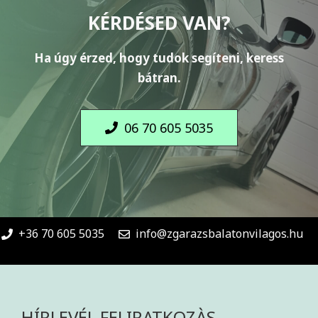
KÉRDÉSED VAN?
Ha úgy érzed, hogy tudok segíteni, keress
bátran.
06 70 605 5035
+36 70 605 5035
info@zgarazsbalatonvilagos.hu
HÍRLEVÉL FELIRATKOZÀS