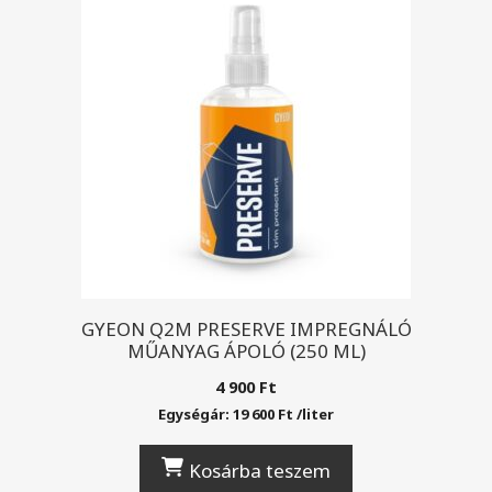
GYEON Q2M PRESERVE IMPREGNÁLÓ
MŰANYAG ÁPOLÓ (250 ML)
4 900
Ft
Egységár:
19 600
Ft
/
liter
Kosárba teszem