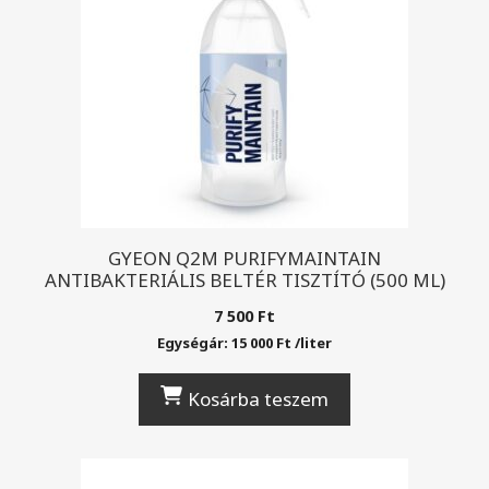
GYEON Q2M PURIFYMAINTAIN
ANTIBAKTERIÁLIS BELTÉR TISZTÍTÓ (500 ML)
7 500
Ft
Egységár:
15 000
Ft
/
liter
Kosárba teszem