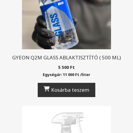
GYEON Q2M GLASS ABLAKTISZTÍTÓ ( 500 ML)
5 500
Ft
Egységár:
11 000
Ft
/
liter
Kosárba teszem