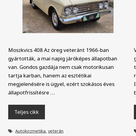
Moszkvics 408 Az öreg veteránt 1966-ban
gyártották, a mai napig járóképes állapotban
van. Gondos gazdája nem csak motorikusan
tartja karban, hanem az esztétikai
megjelenésére is ügyel, ezért szokásos éves
állapotfrissítésre …
Teljes cikk
Címkék
Autokozmetika
,
veterán