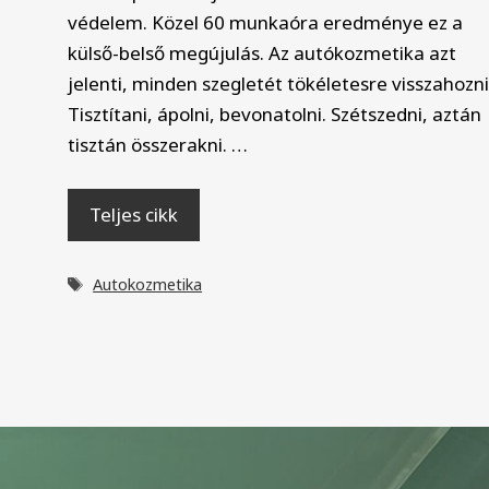
védelem. Közel 60 munkaóra eredménye ez a
külső-belső megújulás. Az autókozmetika azt
jelenti, minden szegletét tökéletesre visszahozni
Tisztítani, ápolni, bevonatolni. Szétszedni, aztán
tisztán összerakni. …
Teljes cikk
Címkék
Autokozmetika