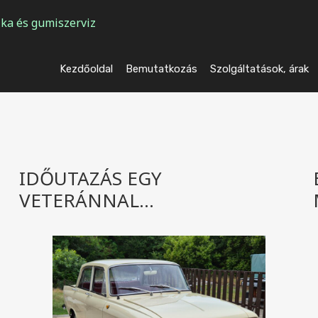
ka és gumiszerviz
Kezdőoldal
Bemutatkozás
Szolgáltatások, árak
IDŐUTAZÁS EGY
VETERÁNNAL…