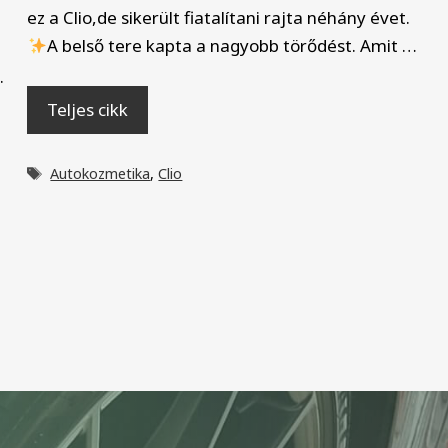
ez a Clio,de sikerült fiatalítani rajta néhány évet.
A belső tere kapta a nagyobb törődést. Amit …
.
Teljes cikk
Címkék
Autokozmetika
,
Clio