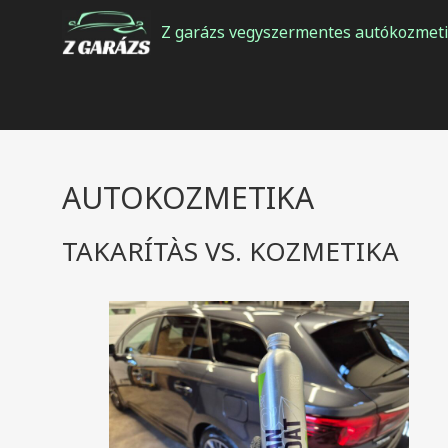
Kilépés
Z garázs vegyszermentes autókozmeti
a
tartalomba
AUTOKOZMETIKA
TAKARÍTÀS VS. KOZMETIKA