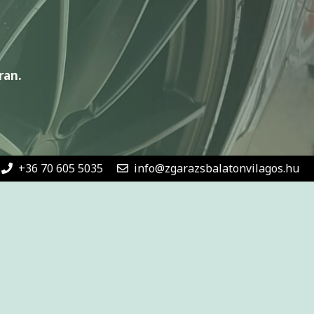
ran.
+36 70 605 5035
info@zgarazsbalatonvilagos.hu