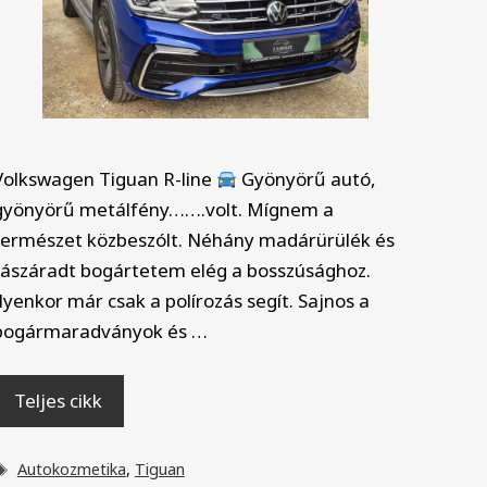
Volkswagen Tiguan R-line
Gyönyörű autó,
gyönyörű metálfény…….volt. Mígnem a
természet közbeszólt. Néhány madárürülék és
rászáradt bogártetem elég a bosszúsághoz.
Ilyenkor már csak a polírozás segít. Sajnos a
bogármaradványok és …
Teljes cikk
Címkék
Autokozmetika
,
Tiguan