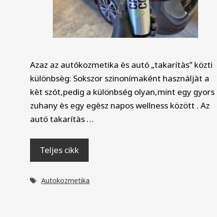
Azaz az autókozmetika ès autó „takarítàs” közti
különbsèg: Sokszor szinonímaként hasznàljàt a
kèt szót,pedig a különbség olyan,mint egy gyors
zuhany ès egy egèsz napos wellness között . Az
autó takarítàs …
Teljes cikk
Címkék
Autokozmetika