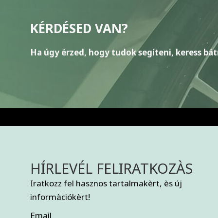
KÉRDÉSED VAN?
Ha úgy érzed, hogy tudok segíteni, keress bát
HÍRLEVÉL FELIRATKOZÀS
Iratkozz fel hasznos tartalmakèrt, ès új
informàciókèrt!
Email